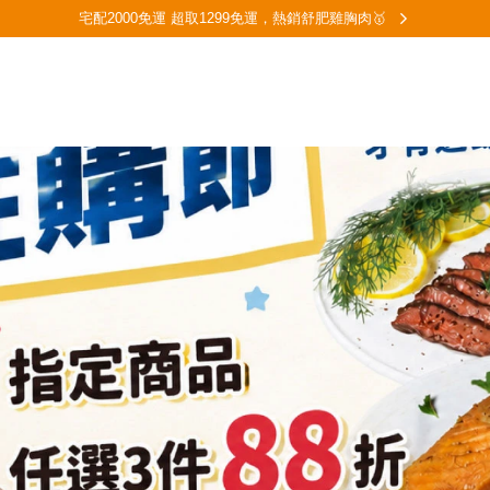
宅配2000免運 超取1299免運，熱銷舒肥雞胸肉🥇