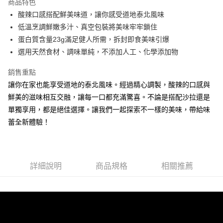
商品特色
合作金庫商業銀行
第一商業銀行
超商取貨付款
酸辣口感搭配鮮美味道，讓你感受道地泰北風味
華南商業銀行
彰化商業銀行
低溫烹調鮮嫩多汁、真空包裝將美味牢牢鎖住
LINE Pay
上海商業儲蓄銀行
台北富邦商業銀行
國泰世華商業銀行
兆豐國際商業銀行
蛋白質含量23g滿足健人所需，拆封即食美味引爆
Apple Pay
臺灣中小企業銀行
台中商業銀行
選用天然食材、調味單純，不添加人工、化學添加物
匯豐（台灣）商業銀行
華泰商業銀行
街口支付
聯邦商業銀行
遠東國際商業銀行
銷售重點
元大商業銀行
永豐商業銀行
悠遊付
讓你在家也能享受道地的泰北風味。經過精心調製，酸辣的口感與
玉山商業銀行
星展（台灣）商業銀行
鮮美的滋味相互交融，讓每一口都充滿驚喜。不論是搭配沙拉還是
台新國際商業銀行
中國信託商業銀行
全盈+PAY
單獨享用，都是絕佳選擇。讓我們一起探索不一樣的美味，帶給味
台灣樂天信用卡公司
大哥付你分期
蕾全新體驗！
相關說明
【大哥付你分期使用說明】
AFTEE先享後付
1.本服務由台灣大哥大提供，台灣大哥大用戶可立即使用無須另外申請。
2.付款方式選擇「大哥付你分期」，訂單成立後會自動跳轉到大哥付的交易
相關說明
詳細說明
商品規格
相關推薦
流程，驗證手機門號後，選擇欲分期的期數、繳款截止日，確認付款後即完
【關於「AFTEE先享後付」】
成交易。
ATM付款
AFTEE先享後付是「在收到商品之後才付款」的支付方式。 讓您購物簡單
3.實際核准額度、可分期數及費用金額請依後續交易確認頁面所載為準。
便利好安心！
4.訂單成立30分鐘內，如未前往確認交易或遇審核未通過，訂單將自動取
１．簡單：不需註冊會員、不需綁卡、不需儲值。
運送方式
消。如遇「轉專審核」未通過狀況，表示未達大哥付你分期系統評分，恕無
２．便利：只要手機號碼，簡訊認證，即可結帳。
法說明評估內容。
３．安心：先確認商品／服務後，再付款。