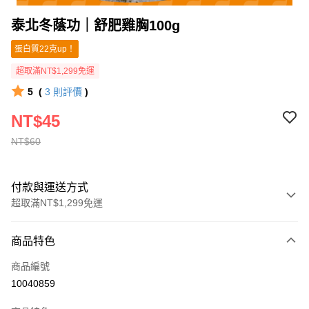
泰北冬蔭功｜舒肥雞胸100g
蛋白質22克up！
超取滿NT$1,299免運
5
(
3
則評價
)
NT$45
NT$60
付款與運送方式
超取滿NT$1,299免運
付款方式
商品特色
信用卡一次付款
商品編號
信用卡分期付款
10040859
3 期 0 利率 每期
NT$15
21家銀行