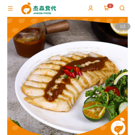
0
1
/
2