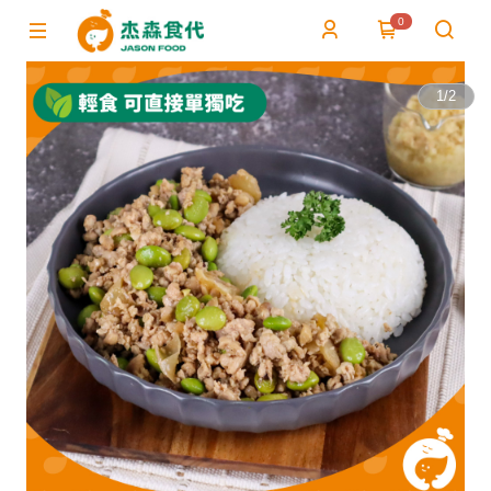
0
1
/
2