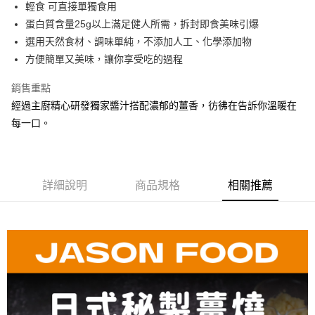
超商取貨付款
輕食 可直接單獨食用
華南商業銀行
彰化商業銀行
蛋白質含量25g以上滿足健人所需，拆封即食美味引爆
LINE Pay
上海商業儲蓄銀行
台北富邦商業銀行
國泰世華商業銀行
兆豐國際商業銀行
選用天然食材、調味單純，不添加人工、化學添加物
Apple Pay
臺灣中小企業銀行
台中商業銀行
方便簡單又美味，讓你享受吃的過程
匯豐（台灣）商業銀行
華泰商業銀行
街口支付
聯邦商業銀行
遠東國際商業銀行
銷售重點
元大商業銀行
永豐商業銀行
悠遊付
經過主廚精心研發獨家醬汁搭配濃郁的薑香，彷彿在告訴你溫暖在
玉山商業銀行
星展（台灣）商業銀行
每一口。
台新國際商業銀行
中國信託商業銀行
全盈+PAY
台灣樂天信用卡公司
大哥付你分期
相關說明
詳細說明
商品規格
相關推薦
【大哥付你分期使用說明】
AFTEE先享後付
1.本服務由台灣大哥大提供，台灣大哥大用戶可立即使用無須另外申請。
2.付款方式選擇「大哥付你分期」，訂單成立後會自動跳轉到大哥付的交易
相關說明
流程，驗證手機門號後，選擇欲分期的期數、繳款截止日，確認付款後即完
【關於「AFTEE先享後付」】
成交易。
ATM付款
AFTEE先享後付是「在收到商品之後才付款」的支付方式。 讓您購物簡單
3.實際核准額度、可分期數及費用金額請依後續交易確認頁面所載為準。
便利好安心！
4.訂單成立30分鐘內，如未前往確認交易或遇審核未通過，訂單將自動取
１．簡單：不需註冊會員、不需綁卡、不需儲值。
運送方式
消。如遇「轉專審核」未通過狀況，表示未達大哥付你分期系統評分，恕無
２．便利：只要手機號碼，簡訊認證，即可結帳。
法說明評估內容。
３．安心：先確認商品／服務後，再付款。
冷凍｜全家貨到付款
【繳款方式說明】