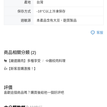
產地
台灣
保存方式
-18°C以上冷凍保存
過敏源
本產品含有大豆、麩質製品
客服
商品相關分類 (2)
🐔【嚴選雞肉】多種享受
🥘雞絞肉料理
👍【新客首購激推！】
評價
喜歡這個商品嗎？購買後給他一個好評吧