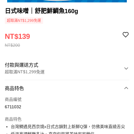
日式味噌｜舒肥鮮鯛魚160g
超取滿NT$1,299免運
NT$139
NT$200
付款與運送方式
超取滿NT$1,299免運
付款方式
商品特色
信用卡一次付款
商品編號
信用卡分期付款
6711032
3 期 0 利率 每期
NT$46
21家銀行
商品特色
合作金庫商業銀行
第一商業銀行
超商取貨付款
台灣鯛遇見西京燒x日式古韻對上新鮮Q彈，仿佛美味直繞舌尖
華南商業銀行
彰化商業銀行