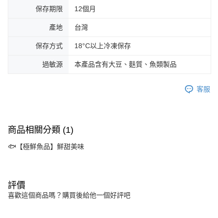
保存期限
12個月
產地
台灣
保存方式
18°C以上冷凍保存
過敏源
本產品含有大豆、麩質、魚類製品
客服
商品相關分類 (1)
🐟️【極鮮魚品】鮮甜美味
評價
喜歡這個商品嗎？購買後給他一個好評吧