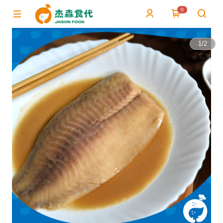
0
1
/
2