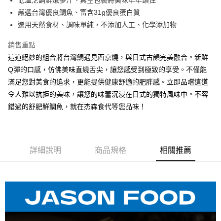
低溫烹調鮮嫩多汁、真空包裝將美味牢牢鎖住
LINE Pay
上海商業儲蓄銀行
台北富邦商業銀行
國泰世華商業銀行
兆豐國際商業銀行
嚴選台灣優良鯛魚、富含31g優良蛋白質
Apple Pay
臺灣中小企業銀行
台中商業銀行
選用天然食材、調味單純，不添加人工、化學添加物
匯豐（台灣）商業銀行
華泰商業銀行
街口支付
聯邦商業銀行
遠東國際商業銀行
銷售重點
元大商業銀行
永豐商業銀行
悠遊付
這道絕妙的組合將台灣鯛遇見西京燒，與日式古韻完美融合。新鮮
玉山商業銀行
星展（台灣）商業銀行
Q彈的口感，仿佛美味直繞舌尖，讓您感受到極致的享受。不僅能
台新國際商業銀行
中國信託商業銀行
全盈+PAY
滿足您對美食的追求，更能提供健康舒適的肥胖感。立即品嚐這道
台灣樂天信用卡公司
大哥付你分期
令人難以抗拒的美味，讓您的味蕾沉浸在日式的獨特風味中。不容
相關說明
錯過的舒肥鮮鯛魚，就在杰森食代等您品味！
【大哥付你分期使用說明】
AFTEE先享後付
1.本服務由台灣大哥大提供，台灣大哥大用戶可立即使用無須另外申請。
2.付款方式選擇「大哥付你分期」，訂單成立後會自動跳轉到大哥付的交易
相關說明
流程，驗證手機門號後，選擇欲分期的期數、繳款截止日，確認付款後即完
【關於「AFTEE先享後付」】
詳細說明
商品規格
相關推薦
成交易。
ATM付款
AFTEE先享後付是「在收到商品之後才付款」的支付方式。 讓您購物簡單
3.實際核准額度、可分期數及費用金額請依後續交易確認頁面所載為準。
便利好安心！
4.訂單成立30分鐘內，如未前往確認交易或遇審核未通過，訂單將自動取
１．簡單：不需註冊會員、不需綁卡、不需儲值。
運送方式
消。如遇「轉專審核」未通過狀況，表示未達大哥付你分期系統評分，恕無
２．便利：只要手機號碼，簡訊認證，即可結帳。
法說明評估內容。
３．安心：先確認商品／服務後，再付款。
冷凍｜全家貨到付款
【繳款方式說明】
1.分期款項不併入電信帳單，「大哥付你分期」於每月結算日後寄送繳費提
每筆NT$130，滿NT$1,299(含以上)免運費
【「AFTEE先享後付」結帳流程】
醒簡訊。
１．於結帳方式選擇「AFTEE先享後付」後，將跳轉至「AFTEE先享後付」