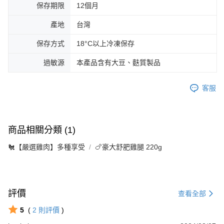
保存期限
12個月
產地
台灣
保存方式
18°C以上冷凍保存
過敏源
本產品含有大豆、麩質製品
客服
商品相關分類 (1)
🐔【嚴選雞肉】多種享受
🍗豪大舒肥雞腿 220g
評價
查看全部
5
(
2
則評價
)