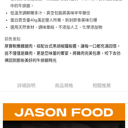
華南商業銀行
彰化商業銀行
中的牛排館。
LINE Pay
上海商業儲蓄銀行
台北富邦商業銀行
國泰世華商業銀行
兆豐國際商業銀行
低溫烹調鮮嫩多汁、真空包裝將美味牢牢鎖住
Apple Pay
臺灣中小企業銀行
台中商業銀行
蛋白質含量40g滿足健人所需，拆封即食美味引爆
匯豐（台灣）商業銀行
華泰商業銀行
選用天然食材、調味單純，不添加人工、化學添加物
街口支付
聯邦商業銀行
遠東國際商業銀行
元大商業銀行
永豐商業銀行
悠遊付
銷售重點
玉山商業銀行
星展（台灣）商業銀行
厚實軟嫩雞腿肉，搭配台式黑胡椒鐵板醬，讓每一口都充滿回憶。
台新國際商業銀行
中國信託商業銀行
全盈+PAY
這不僅僅是雞肉，更是您味蕾的饗宴。將雞肉完美包裹，咬下去彷
台灣樂天信用卡公司
大哥付你分期
彿回到那些美好的牛排館時光
相關說明
【大哥付你分期使用說明】
AFTEE先享後付
1.本服務由台灣大哥大提供，台灣大哥大用戶可立即使用無須另外申請。
2.付款方式選擇「大哥付你分期」，訂單成立後會自動跳轉到大哥付的交易
相關說明
詳細說明
商品規格
相關推薦
流程，驗證手機門號後，選擇欲分期的期數、繳款截止日，確認付款後即完
【關於「AFTEE先享後付」】
成交易。
ATM付款
AFTEE先享後付是「在收到商品之後才付款」的支付方式。 讓您購物簡單
3.實際核准額度、可分期數及費用金額請依後續交易確認頁面所載為準。
便利好安心！
4.訂單成立30分鐘內，如未前往確認交易或遇審核未通過，訂單將自動取
１．簡單：不需註冊會員、不需綁卡、不需儲值。
運送方式
消。如遇「轉專審核」未通過狀況，表示未達大哥付你分期系統評分，恕無
２．便利：只要手機號碼，簡訊認證，即可結帳。
法說明評估內容。
３．安心：先確認商品／服務後，再付款。
冷凍｜全家貨到付款
【繳款方式說明】
1.分期款項不併入電信帳單，「大哥付你分期」於每月結算日後寄送繳費提
每筆NT$130，滿NT$1,299(含以上)免運費
【「AFTEE先享後付」結帳流程】