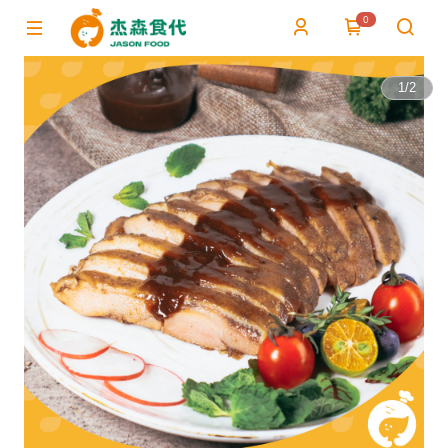
0
1
/
2