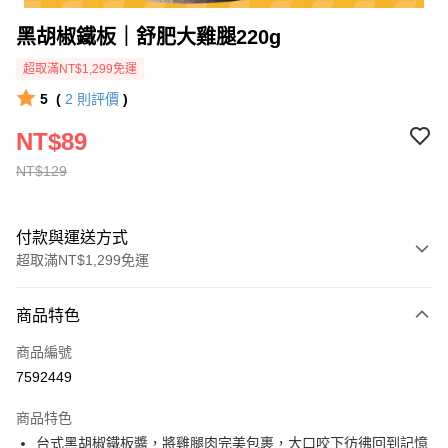
黑胡椒鐵板｜舒肥大雞腿220g
超取滿NT$1,299免運
5
(
2
則評價
)
NT$89
NT$129
付款與運送方式
超取滿NT$1,299免運
付款方式
商品特色
信用卡一次付款
商品編號
信用卡分期付款
7592449
3 期 0 利率 每期
NT$29
21家銀行
商品特色
合作金庫商業銀行
第一商業銀行
超商取貨付款
台式黑胡椒鐵板醬，將雞腿肉完美包裹，大口咬下彷彿回到記憶