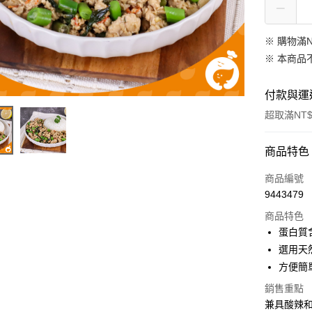
※ 購物滿N
※ 本商品
付款與運
超取滿NT$
付款方式
商品特色
信用卡一
商品編號
9443479
信用卡分
商品特色
3 期 
蛋白質
合作金
選用天
超商取貨
華南商
方便簡
LINE Pay
上海商
銷售重點
國泰世
Apple Pay
兼具酸辣
臺灣中